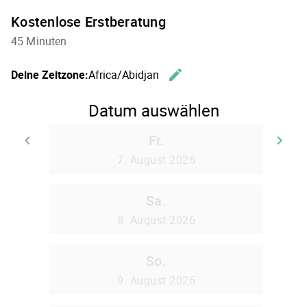
Kostenlose Erstberatung
45 Minuten
edit
Deine Zeitzone:
Africa/Abidjan
Zeitzone 
Datum auswählen
Fr.
keyboard_arrow_left
keyboard_arrow_right
Zurück
We
7. August 2026
Sa.
8. August 2026
So.
9. August 2026