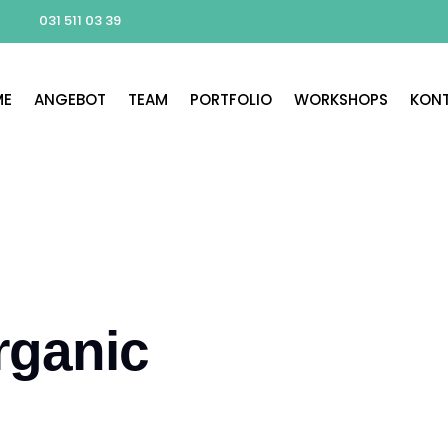
031 511 03 39
ME
ANGEBOT
TEAM
PORTFOLIO
WORKSHOPS
KON
rganic