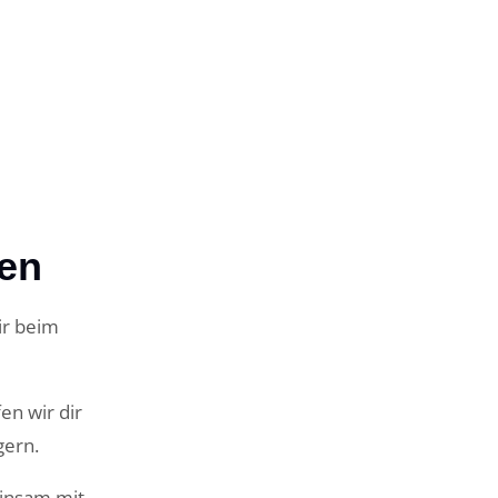
uen
ir beim
en wir dir
gern.
einsam mit