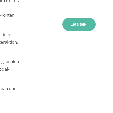
u
a-Konten
Let's talk!
d dein
teraktion,
ingkanälen
cial-
fbau und