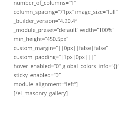
number_of_columns=“1″
column_spacing=“71px“ image_size=“full“
_builder_version=“4.20.4″
_module_preset=“default“ width=“100%“
min_height=“450.5px“
custom_margin=“||0px||false|false“
custom_padding=“|1px|0px|||“
hover_enabled=“0″ global_colors_info=“{}“
sticky_enabled=“0″
module_alignment=“left“]
[/el_masonry_gallery]